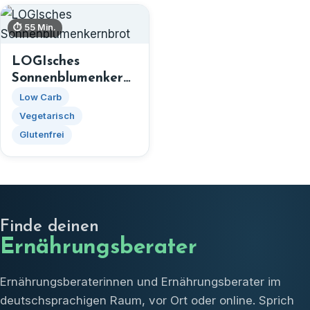
⏱ 55 Min.
LOGIsches
Sonnenblumenkern
brot
Low Carb
Vegetarisch
Glutenfrei
Finde deinen
Ernährungsberater
Ernährungsberaterinnen und Ernährungsberater im
deutschsprachigen Raum, vor Ort oder online. Sprich