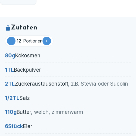
Zutaten
−
+
Portionen
80
g
Kokosmehl
1
TL
Backpulver
2
TL
Zuckeraustauschstoff
, z.B. Stevia oder Sucolin
1/2
TL
Salz
110
g
Butter
, weich, zimmerwarm
6
Stück
Eier