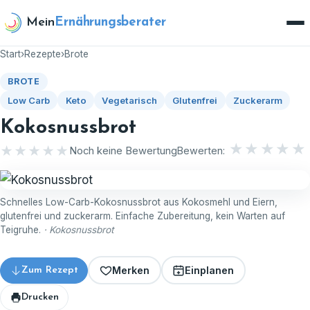
Zum Inhalt springen
Mein
Ernährungsberater
Start
›
Rezepte
›
Brote
BROTE
Low Carb
Keto
Vegetarisch
Glutenfrei
Zuckerarm
Kokosnussbrot
★
★
★
★
★
★★★★★
★★★★★
Noch keine Bewertung
Bewerten:
Schnelles Low-Carb-Kokosnussbrot aus Kokosmehl und Eiern,
glutenfrei und zuckerarm. Einfache Zubereitung, kein Warten auf
Teigruhe.
· Kokosnussbrot
Merken
Einplanen
Zum Rezept
Drucken