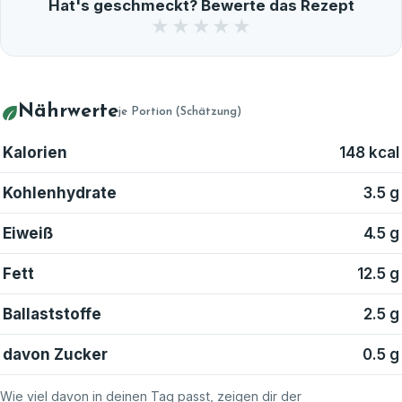
Hat's geschmeckt? Bewerte das Rezept
★
★
★
★
★
Nährwerte
je Portion (Schätzung)
Kalorien
148 kcal
Kohlenhydrate
3.5 g
Eiweiß
4.5 g
Fett
12.5 g
Ballaststoffe
2.5 g
davon Zucker
0.5 g
Wie viel davon in deinen Tag passt, zeigen dir der