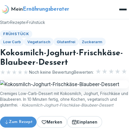
Zum Inhalt springen
Mein
Ernährungsberater
Start
›
Rezepte
›
Frühstück
FRÜHSTÜCK
Low Carb
Vegetarisch
Glutenfrei
Zuckerarm
Kokosmilch-Joghurt-Frischkäse-
Blaubeer-Dessert
★
★
★
★
★
★★★★★
★★★★★
Noch keine Bewertung
Bewerten:
Cremiges Low-Carb-Dessert mit Kokosmilch, Joghurt, Frischkäse und
Blaubeeren. In 10 Minuten fertig, ohne Kochen, vegetarisch und
glutenfrei.
· Kokosmilch-Joghurt-Frischkäse-Blaubeer-Dessert
Merken
Einplanen
Zum Rezept