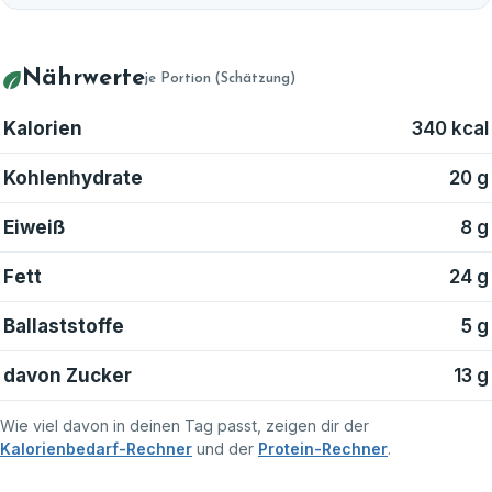
Nährwerte
je Portion (Schätzung)
Kalorien
340 kcal
Kohlenhydrate
20 g
Eiweiß
8 g
Fett
24 g
Ballaststoffe
5 g
davon Zucker
13 g
Wie viel davon in deinen Tag passt, zeigen dir der
Kalorienbedarf-Rechner
und der
Protein-Rechner
.