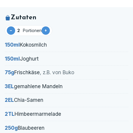
Zutaten
−
+
Portionen
150
ml
Kokosmilch
150
ml
Joghurt
75
g
Frischkäse
, z.B. von Buko
3
EL
gemahlene Mandeln
2
EL
Chia-Samen
2
TL
Himbeermarmelade
250
g
Blaubeeren