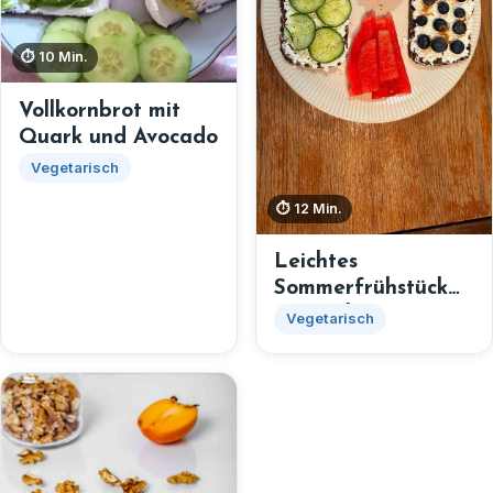
⏱ 10 Min.
Vollkornbrot mit
Quark und Avocado
Vegetarisch
⏱ 12 Min.
Leichtes
Sommerfrühstück
mit Melone
Vegetarisch